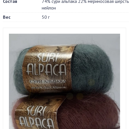
Состав
74% сури альпака 22% мериносовая шерст
нейлон
Вес
50 г