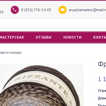
8 (351) 776-54-05
pryazhamarket@mail.r
61Б
 МАСТЕРСКАЯ
ОТЗЫВЫ
НОВОСТИ
КОНТ
занте колоре
Фр
1 1
Стр
Дли
Про