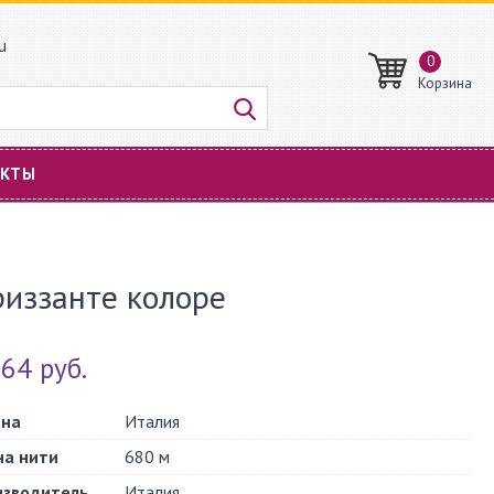
u
0
Корзина
АКТЫ
иззанте колоре
64 руб.
ана
Италия
на нити
680 м
изводитель
Италия