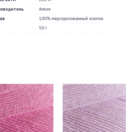
изводитель
Ализе
ав
100% мерсеризованный хлопок
50 г