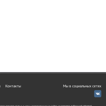
и
Контакты
Мы в социальных сетях
и товаров, статьи и цены, размещенные на сайте, не является публичной офертой,