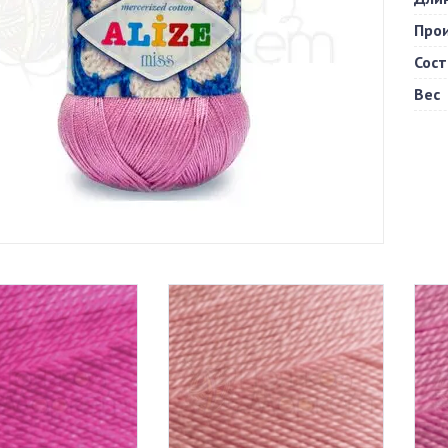
Про
Сост
Вес