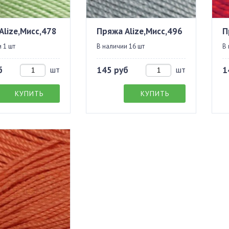
Alize,Мисс,478
Пряжа Alize,Мисс,496
П
 1 шт
В наличии 16 шт
В 
б
шт
145 руб
шт
1
КУПИТЬ
КУПИТЬ