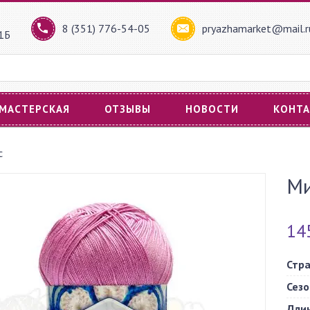
8 (351) 776-54-05
pryazhamarket@mail.r
61Б
 МАСТЕРСКАЯ
ОТЗЫВЫ
НОВОСТИ
КОНТ
с
Ми
14
Стр
Сезо
Дли