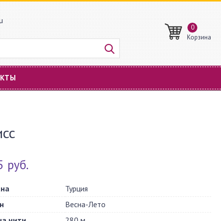
u
0
Корзина
АКТЫ
сс
5 руб.
ана
Турция
н
Весна-Лето
на нити
280 м